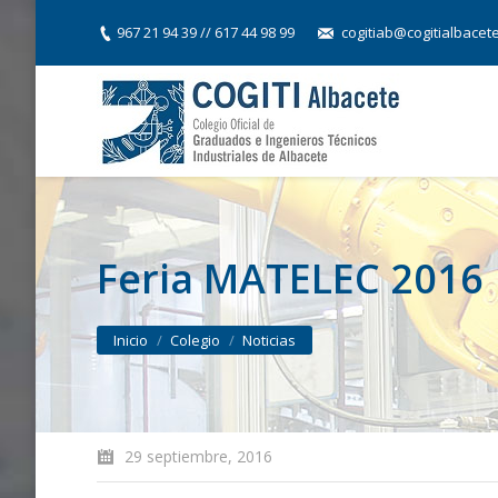
967 21 94 39 // 617 44 98 99
cogitiab@cogitialbacet
Feria MATELEC 2016
You are here:
Inicio
Colegio
Noticias
29 septiembre, 2016