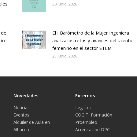
ales
30 junio, 2026
 de
El I Barómetro de la Mujer Ingeniera
rio
analiza los retos y avances del talento
femenino en el sector STEM
25 junio, 2026
Novedades
Externos
Noticias
Legistec
Eventos
COGITI Formación
Alquiler de Aula en
Proempleo
Albacete
Acreditación DPC