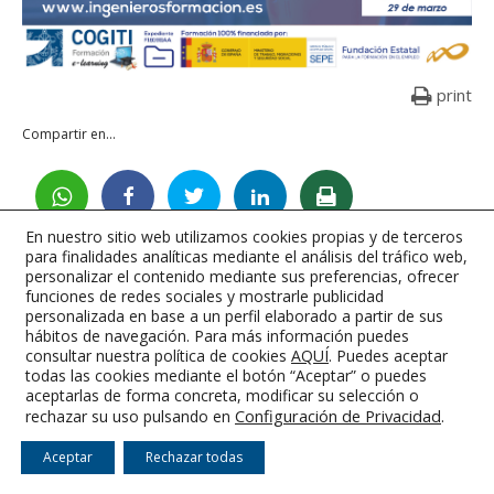
print
Compartir en...
En nuestro sitio web utilizamos cookies propias y de terceros
para finalidades analíticas mediante el análisis del tráfico web,
personalizar el contenido mediante sus preferencias, ofrecer
funciones de redes sociales y mostrarle publicidad
Colegio Oficial de Graduados e Ingenieros Técnicos Industriales de
personalizada en base a un perfil elaborado a partir de sus
Albacete
hábitos de navegación. Para más información puedes
consultar nuestra política de cookies
AQUÍ
. Puedes aceptar
Aviso Legal
-
Condiciones Generales
-
RGPD
-
Cookies
todas las cookies mediante el botón “Aceptar” o puedes
aceptarlas de forma concreta, modificar su selección o
Configuración de Privacidad
.
rechazar su uso pulsando en
Aceptar
Rechazar todas