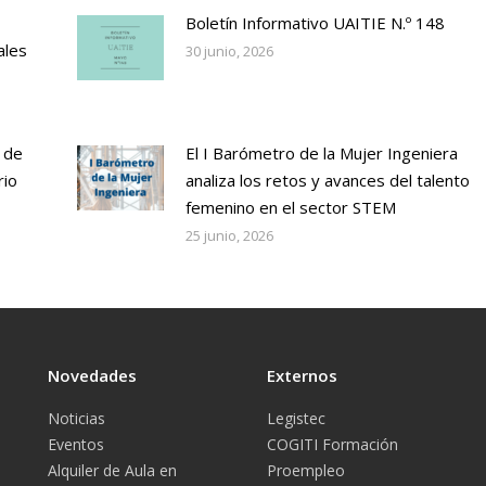
Boletín Informativo UAITIE N.º 148
ales
30 junio, 2026
 de
El I Barómetro de la Mujer Ingeniera
rio
analiza los retos y avances del talento
femenino en el sector STEM
25 junio, 2026
Novedades
Externos
Noticias
Legistec
Eventos
COGITI Formación
Alquiler de Aula en
Proempleo