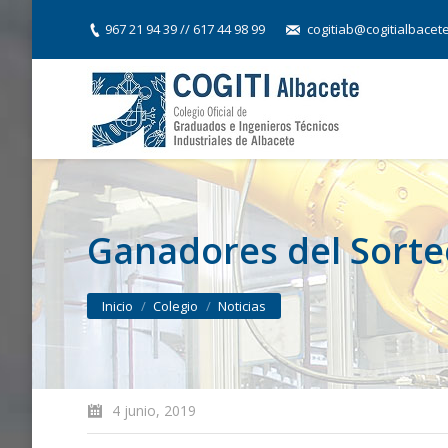
967 21 94 39 // 617 44 98 99
cogitiab@cogitialbacet
Ganadores del Sorte
You are here:
Inicio
Colegio
Noticias
4 junio, 2019