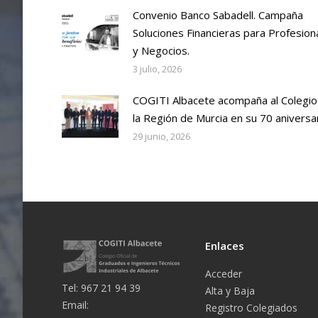
Convenio Banco Sabadell. Campaña
Soluciones Financieras para Profesion
y Negocios.
3 julio, 2026
COGITI Albacete acompaña al Colegio
la Región de Murcia en su 70 aniversa
29 junio, 2026
Enlaces
Acceder
Tel: 967 21 94 39
Alta y Baja
Email:
Registro Colegiados