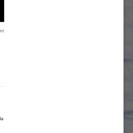
int
la