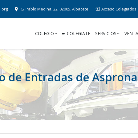
e.org
C/ Pablo Medina, 22. 02005. Albacete
Acceso Colegiados
COLEGIO
➨ COLÉGIATE
SERVICIOS
VENTA
o de Entradas de Asprona