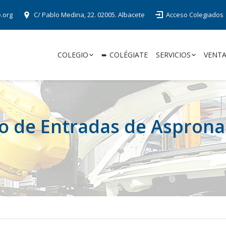
e.org
C/ Pablo Medina, 22. 02005. Albacete
Acceso Colegiados
COLEGIO
➨ COLÉGIATE
SERVICIOS
VENTA
o de Entradas de Asprona