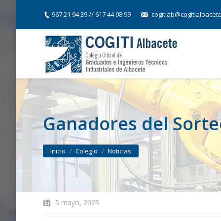
967 21 94 39 // 617 44 98 99
cogitiab@cogitialbacet
Ganadores del Sorte
You are here:
Inicio
Colegio
Noticias
5 mayo, 2025