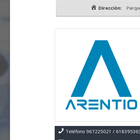
Dirección:
Parque
Teléfono 967225021 / 61839536