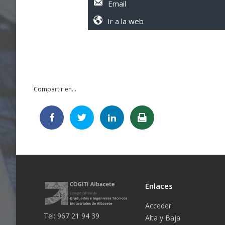
Email
Ir a la web
Compartir en...
Enlaces
Acceder
Tel: 967 21 94 39
Alta y Baja