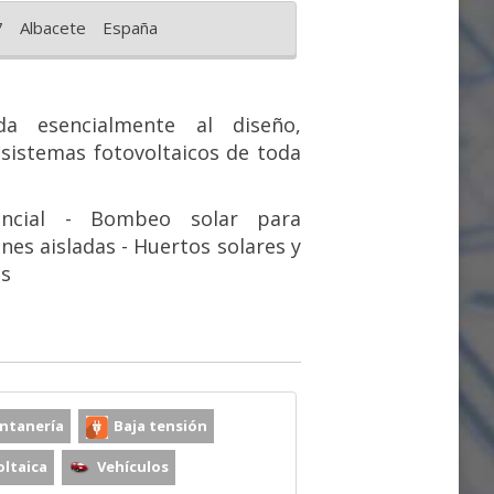
7
Albacete
España
a esencialmente al diseño,
 sistemas fotovoltaicos de toda
ncial
- Bombeo solar para
ones aisladas
- Huertos solares y
os
ntanería
Baja tensión
oltaica
Vehículos