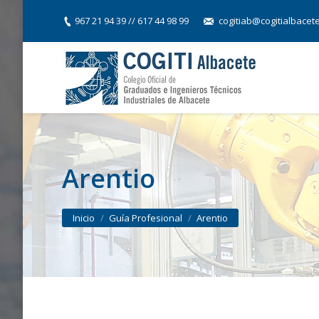
967 21 94 39 // 617 44 98 99
cogitiab@cogitialbacet
Arentio
You are here:
Inicio
Guía Profesional
Arentio