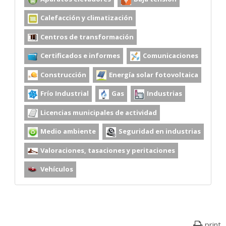
Calefacción y climatización
Centros de transformación
Certificados e informes
Comunicaciones
Construcción
Energía solar fotovoltaica
Frío Industrial
Gas
Industrias
Licencias municipales de actividad
Medio ambiente
Seguridad en industrias
Valoraciones, tasaciones y peritaciones
Vehículos
print