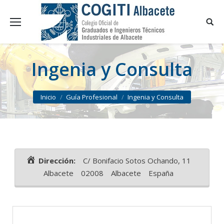
Ingenia y Consulta
You are here:
Inicio
Guía Profesional
Ingenia y Consulta
Dirección:
C/ Bonifacio Sotos Ochando, 11
Albacete
02008
Albacete
España