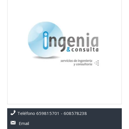
Teléfono 659815701 - 608578238
Email