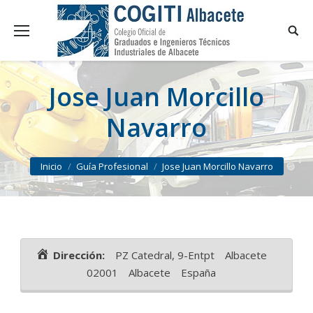
Jose Juan Morcillo
Navarro
You are here:
Inicio
Guía Profesional
Jose Juan Morcillo Navarro
Dirección:
PZ Catedral, 9-Entpt
Albacete
02001
Albacete
España