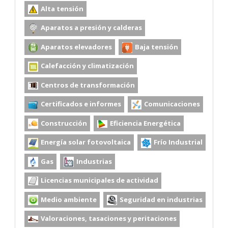
Alta tensión
Aparatos a presión y calderas
Aparatos elevadores
Baja tensión
Calefacción y climatización
Centros de transformación
Certificados e informes
Comunicaciones
Construcción
Eficiencia Energética
Energía solar fotovoltaica
Frío Industrial
Gas
Industrias
Licencias municipales de actividad
Medio ambiente
Seguridad en industrias
Valoraciones, tasaciones y peritaciones