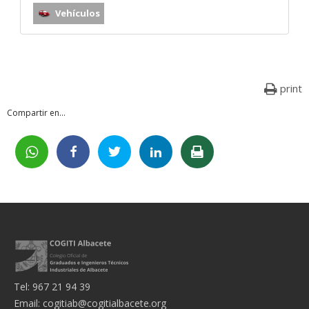
Vehículos
print
Compartir en...
Tel: 967 21 94 39
Email:
cogitiab@cogitialbacete.org