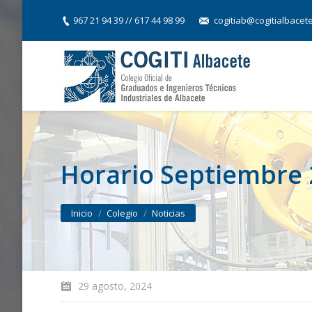
967 21 94 39 // 617 44 98 99
cogitiab@cogitialbacet
Horario Septiembre
You are here:
Inicio
Colegio
Noticias
29 agosto, 2024