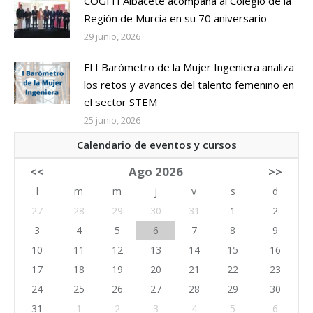
COGITI Albacete acompaña al Colegio de la
Región de Murcia en su 70 aniversario
29 junio, 2026
El I Barómetro de la Mujer Ingeniera analiza
los retos y avances del talento femenino en
el sector STEM
25 junio, 2026
Calendario de eventos y cursos
<<
Ago 2026
>>
l
m
m
j
v
s
d
27
28
29
30
31
1
2
3
4
5
6
7
8
9
10
11
12
13
14
15
16
17
18
19
20
21
22
23
24
25
26
27
28
29
30
31
1
2
3
4
5
6