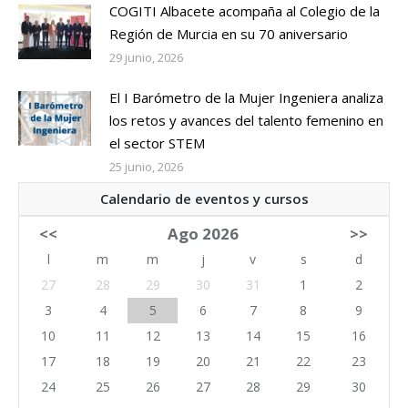
COGITI Albacete acompaña al Colegio de la
Región de Murcia en su 70 aniversario
29 junio, 2026
El I Barómetro de la Mujer Ingeniera analiza
los retos y avances del talento femenino en
el sector STEM
25 junio, 2026
Calendario de eventos y cursos
<<
Ago 2026
>>
l
m
m
j
v
s
d
27
28
29
30
31
1
2
3
4
5
6
7
8
9
10
11
12
13
14
15
16
17
18
19
20
21
22
23
24
25
26
27
28
29
30