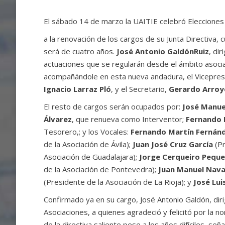
El sábado 14 de marzo la UAITIE celebró Elecciones
a la renovación de los cargos de su Junta Directiva,
será de cuatro años.
José Antonio Galdón
Ruiz
, dir
actuaciones que se regularán desde el ámbito asocia
acompañándole en esta nueva andadura, el Vicepre
Ignacio Larraz Pló
, y el Secretario,
Gerardo Arroy
El resto de cargos serán ocupados por:
José Manue
Álvarez
, que renueva como Interventor;
Fernando 
Tesorero,; y los Vocales:
Fernando Martín Fernán
de la Asociación de Ávila);
Juan José Cruz García
(Pr
Asociación de Guadalajara);
Jorge Cerqueiro Pequ
de la Asociación de Pontevedra);
Juan Manuel Nav
(Presidente de la Asociación de La Rioja); y
José Lui
Confirmado ya en su cargo, José Antonio Galdón, dir
Asociaciones, a quienes agradeció y felicitó por la n
de la directiva saliente pese a los años difíciles, seña