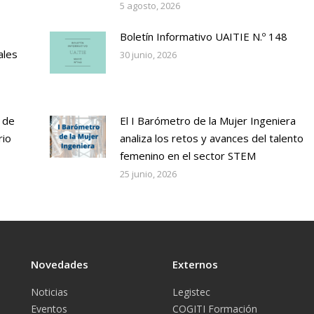
5 agosto, 2026
Boletín Informativo UAITIE N.º 148
ales
30 junio, 2026
 de
El I Barómetro de la Mujer Ingeniera
rio
analiza los retos y avances del talento
femenino en el sector STEM
25 junio, 2026
Novedades
Externos
Noticias
Legistec
Eventos
COGITI Formación