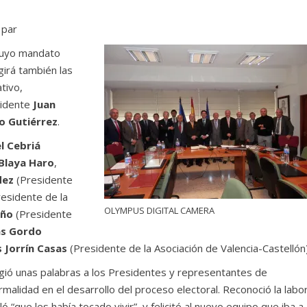
 par
 cuyo mandato
igirá también las
tivo,
sidente
Juan
o Gutiérrez
.
l Cebriá
Blaya Haro
,
dez
(Presidente
esidente de la
OLYMPUS DIGITAL CAMERA
eño
(Presidente
as Gordo
s Jorrín Casas
(Presidente de la Asociación de Valencia-Castellón)
igió unas palabras a los Presidentes y representantes de
ormalidad en el desarrollo del proceso electoral. Reconoció la labo
ló “que les había tocado vivir”, y felicitó al nuevo equipo que iba a