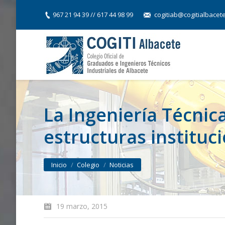
967 21 94 39 // 617 44 98 99
cogitiab@cogitialbacet
La Ingeniería Técnica
estructuras instituc
You are here:
Inicio
Colegio
Noticias
19 marzo, 2015