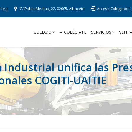
e.org
C/ Pablo Medina, 22. 02005. Albacete
Acceso Colegiados
COLEGIO
➨ COLÉGIATE
SERVICIOS
VENTA
 Industrial unifica las Pr
ionales COGITI-UAITIE