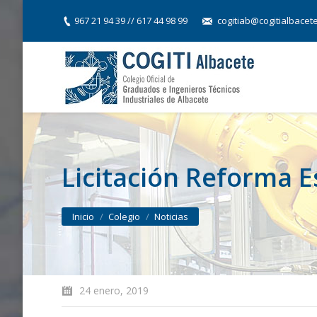
967 21 94 39 // 617 44 98 99
cogitiab@cogitialbacet
Licitación Reforma 
You are here:
Inicio
Colegio
Noticias
24 enero, 2019