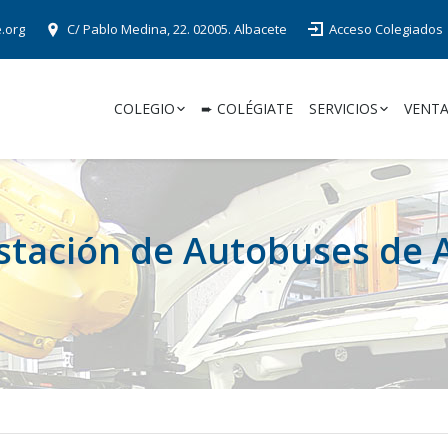
e.org
C/ Pablo Medina, 22. 02005. Albacete
Acceso Colegiados
COLEGIO
➨ COLÉGIATE
SERVICIOS
VENTA
Estación de Autobuses de 