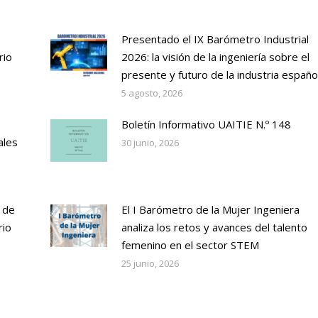
Presentado el IX Barómetro Industrial
rio
2026: la visión de la ingeniería sobre el
presente y futuro de la industria españo
5 agosto, 2026
Boletín Informativo UAITIE N.º 148
ales
30 junio, 2026
 de
El I Barómetro de la Mujer Ingeniera
rio
analiza los retos y avances del talento
femenino en el sector STEM
25 junio, 2026