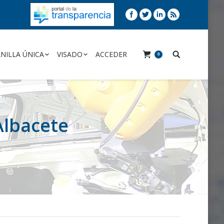
NILLA ÚNICA
VISADO
ACCEDER
0
Albacete