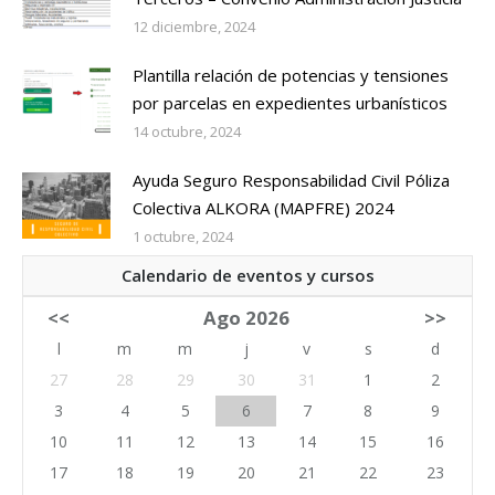
12 diciembre, 2024
Plantilla relación de potencias y tensiones
por parcelas en expedientes urbanísticos
14 octubre, 2024
Ayuda Seguro Responsabilidad Civil Póliza
Colectiva ALKORA (MAPFRE) 2024
1 octubre, 2024
Calendario de eventos y cursos
<<
Ago 2026
>>
l
m
m
j
v
s
d
27
28
29
30
31
1
2
3
4
5
6
7
8
9
10
11
12
13
14
15
16
17
18
19
20
21
22
23