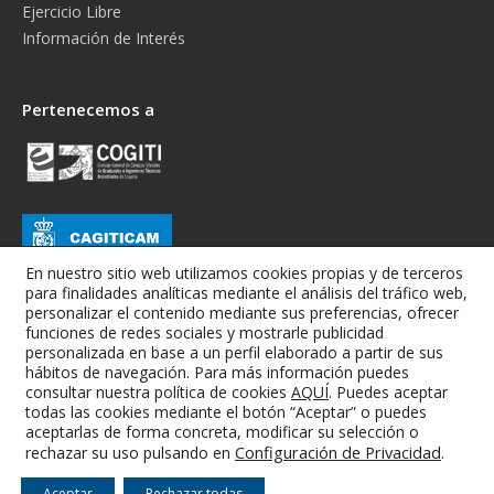
Ejercicio Libre
Información de Interés
Pertenecemos a
En nuestro sitio web utilizamos cookies propias y de terceros
para finalidades analíticas mediante el análisis del tráfico web,
personalizar el contenido mediante sus preferencias, ofrecer
funciones de redes sociales y mostrarle publicidad
personalizada en base a un perfil elaborado a partir de sus
hábitos de navegación. Para más información puedes
consultar nuestra política de cookies
AQUÍ
. Puedes aceptar
todas las cookies mediante el botón “Aceptar” o puedes
Colegio Oficial de Graduados e Ingenieros Técnicos Industriales de
aceptarlas de forma concreta, modificar su selección o
Albacete
Configuración de Privacidad
.
rechazar su uso pulsando en
Aviso Legal
-
Condiciones Generales
-
RGPD
-
Cookies
Aceptar
Rechazar todas