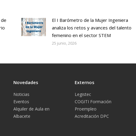
 de
El I Barómetro de la Mujer Ingeniera
rio
analiza los retos y avances del talento
femenino en el sector STEM
25 junio, 2026
Novedades
Externos
Noticias
Legistec
Eventos
COGITI Formación
Alquiler de Aula en
Proempleo
Albacete
Acreditación DPC