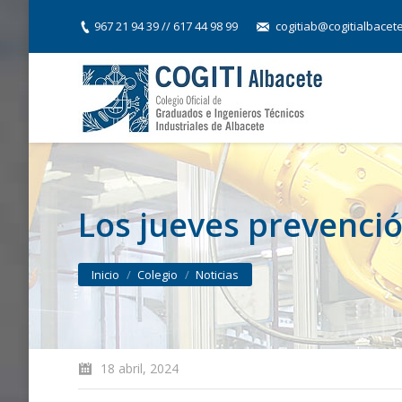
967 21 94 39 // 617 44 98 99
cogitiab@cogitialbacet
Los jueves prevenci
You are here:
Inicio
Colegio
Noticias
18 abril, 2024