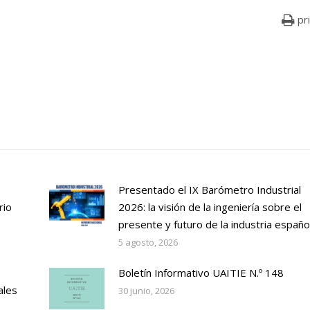
pr
Presentado el IX Barómetro Industrial
rio
2026: la visión de la ingeniería sobre el
presente y futuro de la industria españo
5 agosto, 2026
Boletín Informativo UAITIE N.º 148
ales
30 junio, 2026