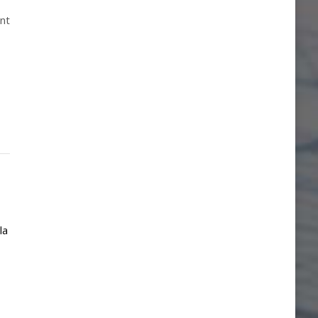
int
la