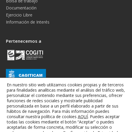
Bolsa de trabajo
Documentación
Ejercicio Libre
Información de Interés
Pertenecemos a
En nuestro sitio web utilizamos cookies propias y de terceros
para finalidades analíticas mediante el análisis del tráfico web,
personalizar el contenido mediante sus preferencias, ofrecer
funciones de redes sociales y mostrarle publicidad
personalizada en base a un perfil elaborado a partir de sus
hábitos de navegación. Para más información puedes
consultar nuestra política de cookies
AQUÍ
. Puedes aceptar
todas las cookies mediante el botón “Aceptar” o puedes
Colegio Oficial de Graduados e Ingenieros Técnicos Industriales de
aceptarlas de forma concreta, modificar su selección o
Albacete