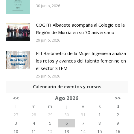
30 junio, 2026
COGITI Albacete acompaña al Colegio de la
Región de Murcia en su 70 aniversario
29 junio, 2026
El I Barómetro de la Mujer Ingeniera analiza
los retos y avances del talento femenino en
el sector STEM
25 junio, 2026
Calendario de eventos y cursos
<<
Ago 2026
>>
l
m
m
j
v
s
d
27
28
29
30
31
1
2
3
4
5
6
7
8
9
10
11
12
13
14
15
16