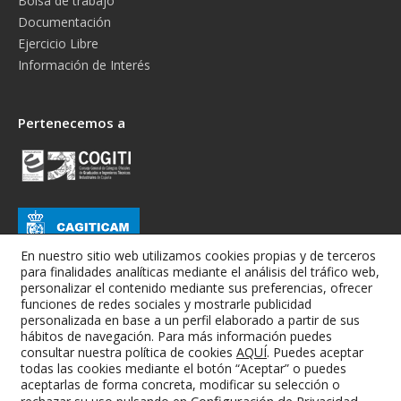
Bolsa de trabajo
Documentación
Ejercicio Libre
Información de Interés
Pertenecemos a
En nuestro sitio web utilizamos cookies propias y de terceros
para finalidades analíticas mediante el análisis del tráfico web,
personalizar el contenido mediante sus preferencias, ofrecer
funciones de redes sociales y mostrarle publicidad
personalizada en base a un perfil elaborado a partir de sus
hábitos de navegación. Para más información puedes
consultar nuestra política de cookies
AQUÍ
. Puedes aceptar
todas las cookies mediante el botón “Aceptar” o puedes
Colegio Oficial de Graduados e Ingenieros Técnicos Industriales de
aceptarlas de forma concreta, modificar su selección o
Albacete