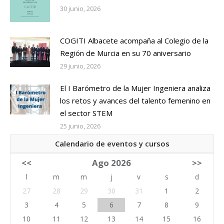
30 junio, 2026
COGITI Albacete acompaña al Colegio de la
Región de Murcia en su 70 aniversario
29 junio, 2026
El I Barómetro de la Mujer Ingeniera analiza
los retos y avances del talento femenino en
el sector STEM
25 junio, 2026
Calendario de eventos y cursos
<<
Ago 2026
>>
l
m
m
j
v
s
d
27
28
29
30
31
1
2
3
4
5
6
7
8
9
10
11
12
13
14
15
16