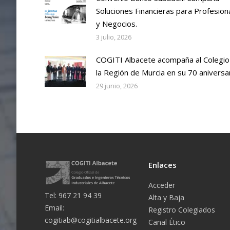
Soluciones Financieras para Profesion
y Negocios.
3 julio, 2026
COGITI Albacete acompaña al Colegio
la Región de Murcia en su 70 aniversa
29 junio, 2026
Enlaces
Acceder
Tel: 967 21 94 39
Alta y Baja
Email:
Registro Colegiados
cogitiab@cogitialbacete.org
Canal Ético