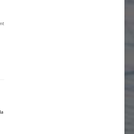
int
la