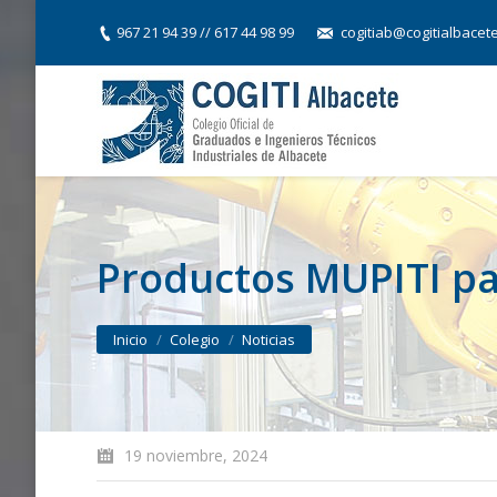
967 21 94 39 // 617 44 98 99
cogitiab@cogitialbacet
Productos MUPITI par
You are here:
Inicio
Colegio
Noticias
19 noviembre, 2024