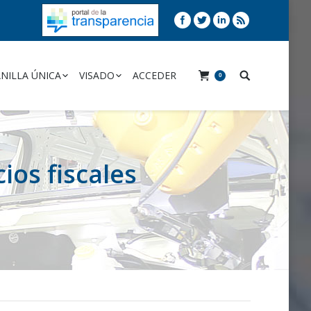
NILLA ÚNICA
VISADO
ACCEDER
0
ios fiscales