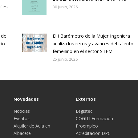
ales
30 junio, 2026
 de
El I Barómetro de la Mujer Ingeniera
rio
analiza los retos y avances del talento
femenino en el sector STEM
25 junio, 2026
Novedades
Externos
Noticias
Legistec
Eventos
COGITI Formación
Alquiler de Aula en
Proempleo
Albacete
Acreditación DPC