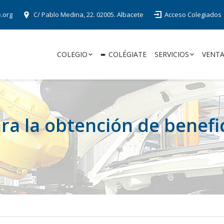
e.org
C/ Pablo Medina, 22. 02005. Albacete
Acceso Colegiados
COLEGIO
➨ COLÉGIATE
SERVICIOS
VENTA
a la obtención de benefic