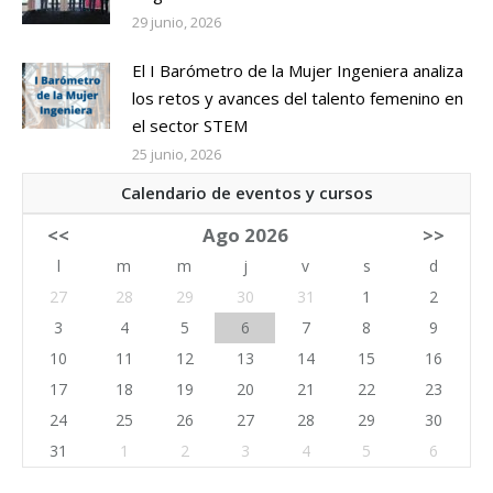
29 junio, 2026
El I Barómetro de la Mujer Ingeniera analiza
los retos y avances del talento femenino en
el sector STEM
25 junio, 2026
Calendario de eventos y cursos
<<
Ago 2026
>>
l
m
m
j
v
s
d
27
28
29
30
31
1
2
3
4
5
6
7
8
9
10
11
12
13
14
15
16
17
18
19
20
21
22
23
24
25
26
27
28
29
30
31
1
2
3
4
5
6