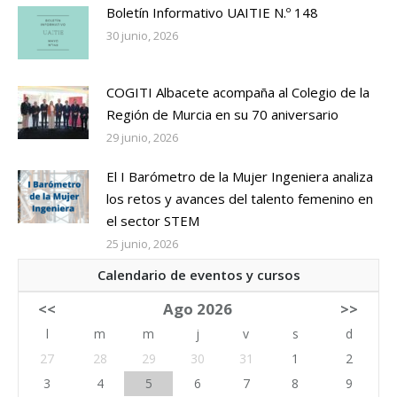
Boletín Informativo UAITIE N.º 148
30 junio, 2026
COGITI Albacete acompaña al Colegio de la
Región de Murcia en su 70 aniversario
29 junio, 2026
El I Barómetro de la Mujer Ingeniera analiza
los retos y avances del talento femenino en
el sector STEM
25 junio, 2026
Calendario de eventos y cursos
<<
Ago 2026
>>
l
m
m
j
v
s
d
27
28
29
30
31
1
2
3
4
5
6
7
8
9