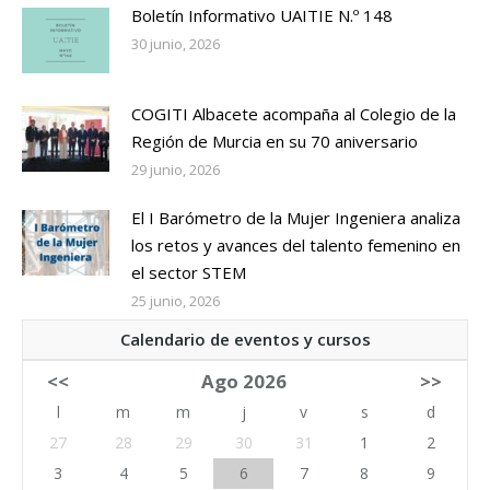
Boletín Informativo UAITIE N.º 148
30 junio, 2026
COGITI Albacete acompaña al Colegio de la
Región de Murcia en su 70 aniversario
29 junio, 2026
El I Barómetro de la Mujer Ingeniera analiza
los retos y avances del talento femenino en
el sector STEM
25 junio, 2026
Calendario de eventos y cursos
<<
Ago 2026
>>
l
m
m
j
v
s
d
27
28
29
30
31
1
2
3
4
5
6
7
8
9