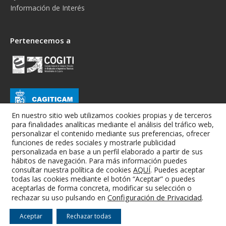
Información de Interés
Pertenecemos a
En nuestro sitio web utilizamos cookies propias y de terceros
para finalidades analíticas mediante el análisis del tráfico web,
personalizar el contenido mediante sus preferencias, ofrecer
funciones de redes sociales y mostrarle publicidad
personalizada en base a un perfil elaborado a partir de sus
hábitos de navegación. Para más información puedes
consultar nuestra política de cookies
AQUÍ
. Puedes aceptar
todas las cookies mediante el botón “Aceptar” o puedes
Colegio Oficial de Graduados e Ingenieros Técnicos Industriales de
aceptarlas de forma concreta, modificar su selección o
Albacete
Configuración de Privacidad
.
rechazar su uso pulsando en
Aviso Legal
-
Condiciones Generales
-
RGPD
-
Cookies
Aceptar
Rechazar todas