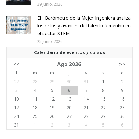
29 junio, 2026
El I Barómetro de la Mujer Ingeniera analiza
los retos y avances del talento femenino en
el sector STEM
25 junio, 2026
Calendario de eventos y cursos
<<
Ago 2026
>>
l
m
m
j
v
s
d
27
28
29
30
31
1
2
3
4
5
6
7
8
9
10
11
12
13
14
15
16
17
18
19
20
21
22
23
24
25
26
27
28
29
30
31
1
2
3
4
5
6