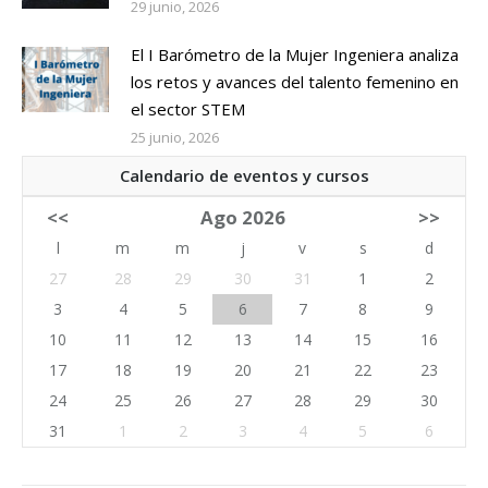
29 junio, 2026
El I Barómetro de la Mujer Ingeniera analiza
los retos y avances del talento femenino en
el sector STEM
25 junio, 2026
Calendario de eventos y cursos
<<
Ago 2026
>>
l
m
m
j
v
s
d
27
28
29
30
31
1
2
3
4
5
6
7
8
9
10
11
12
13
14
15
16
17
18
19
20
21
22
23
24
25
26
27
28
29
30
31
1
2
3
4
5
6