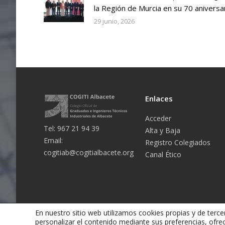
la Región de Murcia en su 70 aniversa
29 junio, 2026
Enlaces
Acceder
Tel: 967 21 94 39
Alta y Baja
Email:
Registro Colegiados
cogitiab@cogitialbacete.org
Canal Ético
En nuestro sitio web utilizamos cookies propias y de tercer
personalizar el contenido mediante sus preferencias, ofre