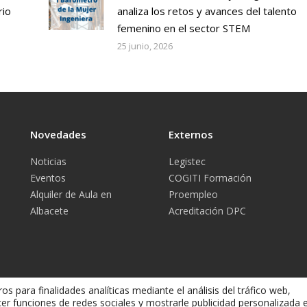
rio
analiza los retos y avances del talento
femenino en el sector STEM
25 junio, 2026
Novedades
Externos
Noticias
Legistec
Eventos
COGITI Formación
Alquiler de Aula en
Proempleo
Albacete
Acreditación DPC
os para finalidades analíticas mediante el análisis del tráfico web,
cer funciones de redes sociales y mostrarle publicidad personalizada 