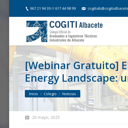
967 21 94 39 // 617 44 98 99
cogitiab@cogitialbacet
[Webinar Gratuito] E
Energy Landscape: u
You are here:
Inicio
Colegio
Noticias
20 mayo, 2025