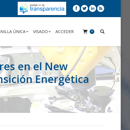
NILLA ÚNICA
VISADO
ACCEDER
0
ares en el New
sición Energética