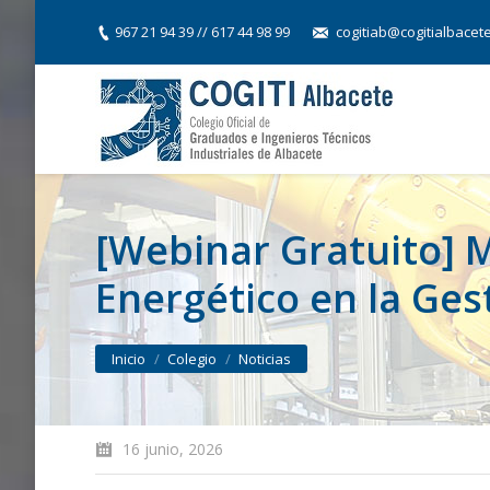
967 21 94 39 // 617 44 98 99
cogitiab@cogitialbacet
[Webinar Gratuito] 
Energético en la Ges
You are here:
Inicio
Colegio
Noticias
16 junio, 2026