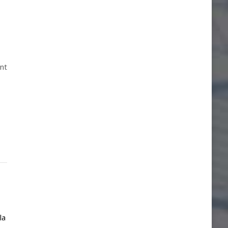
int
la