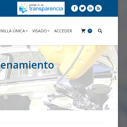
NILLA ÚNICA
VISADO
ACCEDER
0
acenamiento