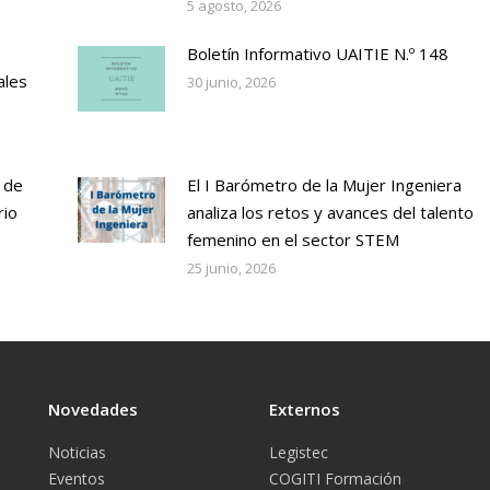
5 agosto, 2026
Boletín Informativo UAITIE N.º 148
ales
30 junio, 2026
 de
El I Barómetro de la Mujer Ingeniera
rio
analiza los retos y avances del talento
femenino en el sector STEM
25 junio, 2026
Novedades
Externos
Noticias
Legistec
Eventos
COGITI Formación