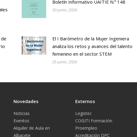
Boletín Informativo UAITIE N.º 148
ales
30 junio, 2026
 de
El I Barómetro de la Mujer Ingeniera
rio
analiza los retos y avances del talento
femenino en el sector STEM
25 junio, 2026
Novedades
Externos
Noticias
Legistec
Eventos
COGITI Formación
Alquiler de Aula en
Proempleo
Albacete
Acreditación DPC