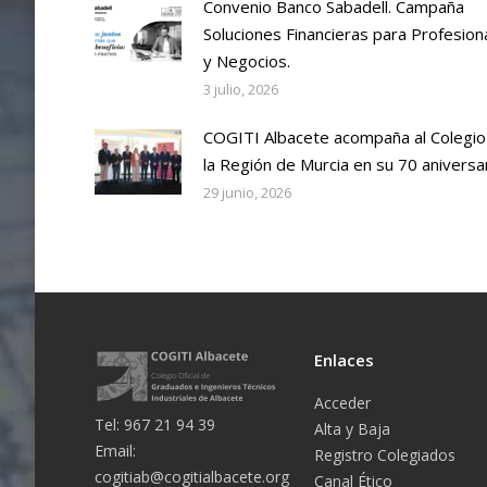
Convenio Banco Sabadell. Campaña
Soluciones Financieras para Profesion
y Negocios.
3 julio, 2026
COGITI Albacete acompaña al Colegio
la Región de Murcia en su 70 aniversa
29 junio, 2026
Enlaces
Acceder
Tel: 967 21 94 39
Alta y Baja
Email:
Registro Colegiados
cogitiab@cogitialbacete.org
Canal Ético