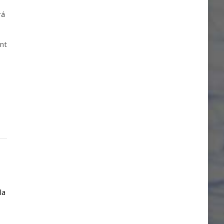
rá
int
la