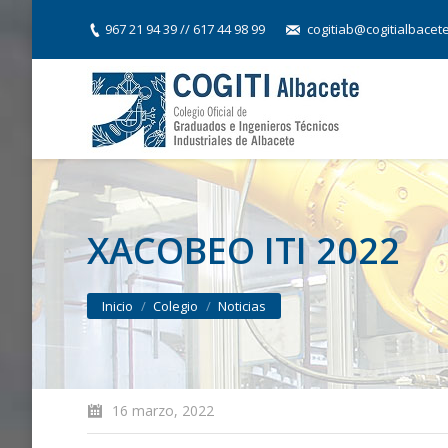
967 21 94 39 // 617 44 98 99
cogitiab@cogitialbacet
XACOBEO ITI 2022
You are here:
Inicio
Colegio
Noticias
16 marzo, 2022