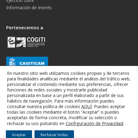
Ejercicio Libre
Información de Interés
Pertenecemos a
En nuestro sitio web utilizamos cookies propias y de terceros
para finalidades analíticas mediante el análisis del tráfico web,
personalizar el contenido mediante sus preferencias, ofrecer
funciones de redes sociales y mostrarle publicidad
personalizada en base a un perfil elaborado a partir de sus
hábitos de navegación. Para más información puedes
consultar nuestra política de cookies
AQUÍ
. Puedes aceptar
todas las cookies mediante el botón “Aceptar” o puedes
Colegio Oficial de Graduados e Ingenieros Técnicos Industriales de
aceptarlas de forma concreta, modificar su selección o
Albacete
Configuración de Privacidad
.
rechazar su uso pulsando en
Aviso Legal
-
Condiciones Generales
-
RGPD
-
Cookies
Aceptar
Rechazar todas