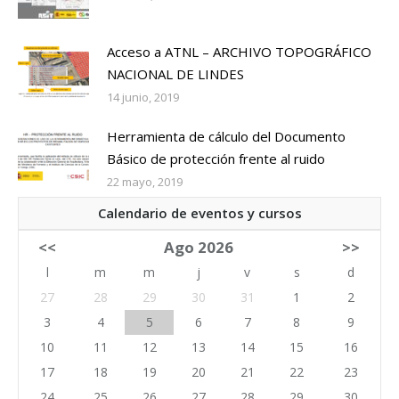
Acceso a ATNL – ARCHIVO TOPOGRÁFICO
NACIONAL DE LINDES
14 junio, 2019
Herramienta de cálculo del Documento
Básico de protección frente al ruido
22 mayo, 2019
Calendario de eventos y cursos
<<
Ago 2026
>>
l
m
m
j
v
s
d
27
28
29
30
31
1
2
3
4
5
6
7
8
9
10
11
12
13
14
15
16
17
18
19
20
21
22
23
24
25
26
27
28
29
30