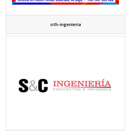
oth-ingenieria