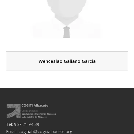
Wenceslao Galiano García
Tel: 967 21 94 39
Email:
cogitiab@cogitialbacete.org